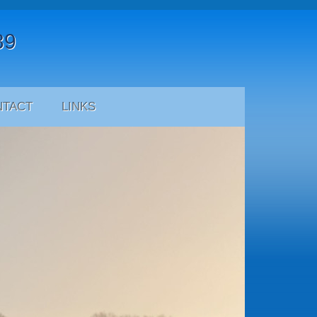
39
NTACT
LINKS