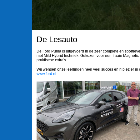
De Lesauto
De Ford Puma is uitgevoerd in de zeer complete en sportiev
met Mild Hybrid techniek. Gekozen voor een fraaie Magnetic m
praktische extra's.
Wij wensen onze leerlingen heel veel succes en rijplezier in 
www.ford.nl