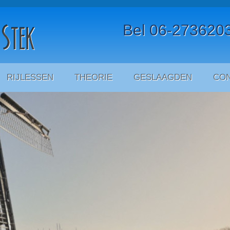
Bel 06-273620
RIJLESSEN
THEORIE
GESLAAGDEN
CO